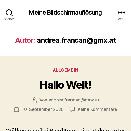
Meine Bildschirmauflösung
Suchen
Menü
Autor:
andrea.francan@gmx.at
Kategorien
ALLGEMEIN
Hallo Welt!
Von
andrea.francan@gmx.at
Beitragsautor
zu
10. September 2020
Keine Kommentare
Beitragsdatum
Hallo
Welt!
Willkommen bei WordPress. Dies ist dein erster